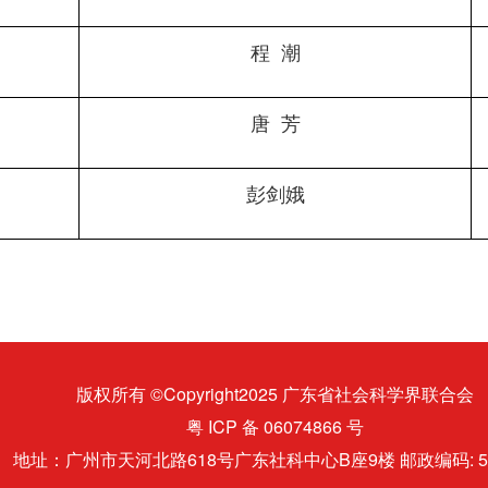
程  潮
唐  芳
彭剑娥
版权所有 ©Copyright2025 广东省社会科学界联合会
粤 ICP 备 06074866 号
地址：广州市天河北路618号广东社科中心B座9楼 邮政编码: 51